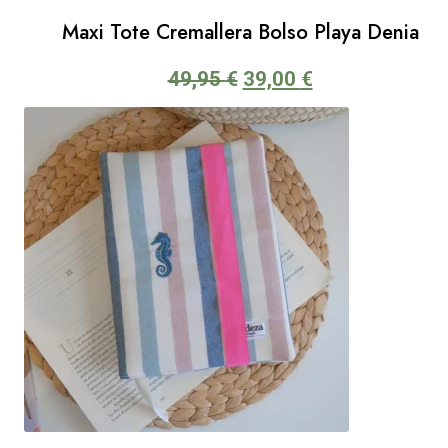
Maxi Tote Cremallera Bolso Playa Denia
El
El
49,95
€
39,00
€
precio
precio
original
actual
era:
es:
49,95 €.
39,00 €.