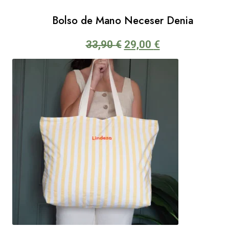
Bolso de Mano Neceser Denia
El
El
33,90
€
29,00
€
precio
precio
original
actual
era:
es:
33,90 €.
29,00 €.