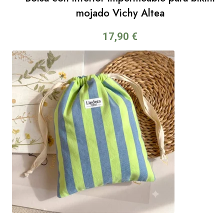
mojado Vichy Altea
17,90
€