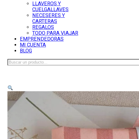
LLAVEROS Y
CUELGALLAVES
NECESERES Y
CARTERAS
REGALOS
TODO PARA VIAJAR
EMPRENDEDORAS
MI CUENTA
BLOG
Buscar