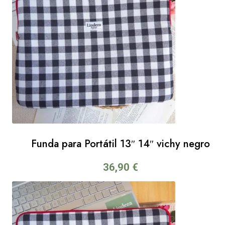
Funda para Portátil 13″ 14″ vichy negro
36,90
€