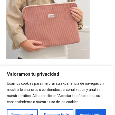
Funda para Portátil 13″ 14″ Pana Rosa
Valoramos tu privacidad
34,90
€
Usamos cookies para mejorar su experiencia de navegación,
mostrarle anuncios o contenidos personalizados y analizar
nuestro tráfico. Al hacer clic en “Aceptar todo” usted da su
Funda para Portátil 15″ 15,6″ Pana Rosa
consentimiento a nuestro uso de las cookies.
35,90
€
Personalizar
Rechazar todo
Aceptar todo