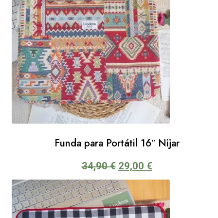
Funda para Portátil 16″ Nijar
El
El
34,90
€
29,00
€
precio
precio
original
actual
era:
es:
34,90 €.
29,00 €.