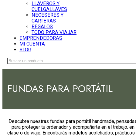
LLAVEROS Y
CUELGALLAVES
NECESERES Y
CARTERAS
REGALOS
TODO PARA VIAJAR
EMPRENDEDORAS
MI CUENTA
BLOG
Buscar
FUNDAS PARA PORTÁTIL
Descubre nuestras fundas para portátil handmade, pensada
para proteger tu ordenador y acompañarte en el trabajo, en
clase o de viaje. Encontrarás modelos acolchados, prácticos