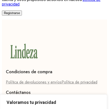
privacidad
.
Registrarse
Condiciones de compra
Política de devoluciones y envíos
Política de privacidad
Contáctanos
Valoramos tu privacidad
Teléfono: 624 27 86 94
Email: hola@lindeza.es