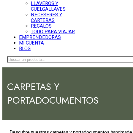
LLAVEROS Y
CUELGALLAVES
NECESERES Y
CARTERAS
REGALOS
TODO PARA VIAJAR
EMPRENDEDORAS
MI CUENTA
BLOG
Buscar
CARPETAS Y
PORTADOCUMENTOS
Descubre nuestras carpetas y portadocumentos handmade,