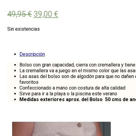
El
El
49,95
€
39,00
€
precio
precio
Sin existencias
original
actual
era:
es:
49,95 €.
39,00 €.
Descripción
Bolso con gran capacidad, cierra con cremallera y tiene u
La cremallera va a juego en el mismo color que las asa
Las asas del bolso son de algodón para que no dañen 
favoritos
Confeccionado a mano con costura de alta calidad
Sirve para ir a la playa o la piscina este verano
Medidas exteriores aprox. del Bolso 50 cms de an