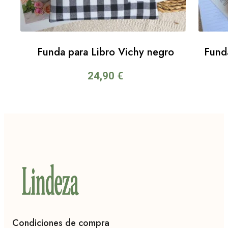
Funda para Libro Vichy negro
Funda
24,90
€
Condiciones de compra