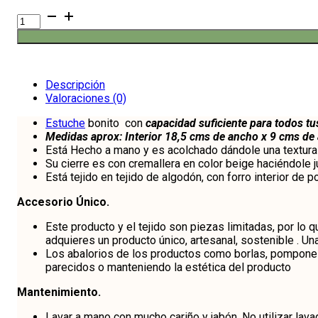
Estuche
bonito
Pink
Flower
cantidad
Descripción
Valoraciones (0)
Estuche
bonito con
capacidad suficiente para todos tu
Medidas aprox: Interior 18,5 cms de ancho x 9 cms de 
Está Hecho a mano y es acolchado dándole una textura b
Su cierre es con cremallera en color beige haciéndole j
Está tejido en tejido de algodón, con forro interior de p
Accesorio Único.
Este producto y el tejido son piezas limitadas, por lo 
adquieres un producto único, artesanal, sostenible . Un
Los abalorios de los productos como borlas, pompones
parecidos o manteniendo la estética del producto
Mantenimiento.
Lavar a mano con mucho cariño y jabón. No utilizar lav