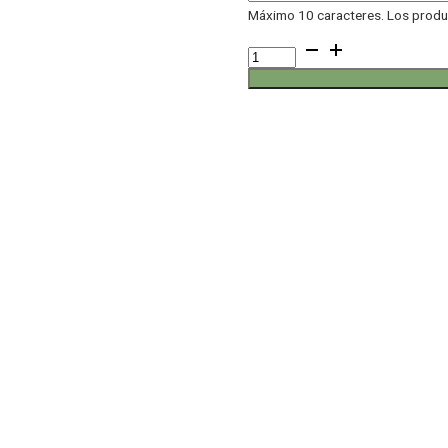
Máximo 10 caracteres. Los produc
Estuche
Melocotón
cantidad