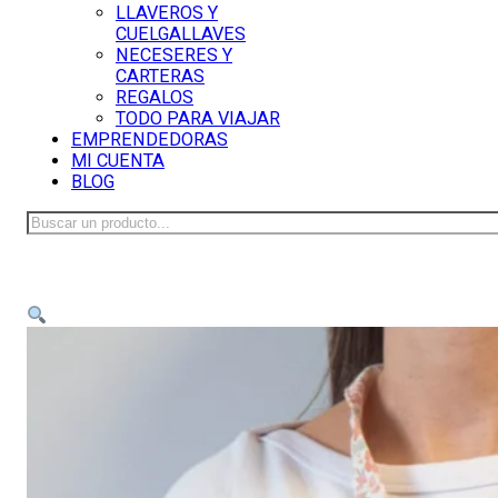
LLAVEROS Y
CUELGALLAVES
NECESERES Y
CARTERAS
REGALOS
TODO PARA VIAJAR
EMPRENDEDORAS
MI CUENTA
BLOG
Buscar