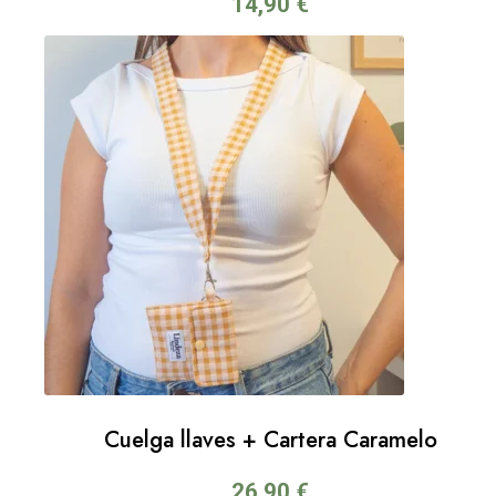
14,90
€
Cuelga llaves + Cartera Caramelo
26,90
€