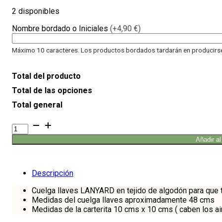
2 disponibles
Nombre bordado o Iniciales
(+4,90 €)
Máximo 10 caracteres. Los productos bordados tardarán en producirse 
Total del producto
Total de las opciones
Total general
Cuelga
llaves
Añadir al
+
Cartera
Primavera
cantidad
Descripción
Cuelga llaves LANYARD en tejido de algodón para que t
Medidas del cuelga llaves aproximadamente 48 cms
Medidas de la carterita 10 cms x 10 cms ( caben los ai