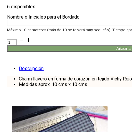
6 disponibles
Nombre o Iniciales para el Bordado
Máximo 10 caracteres (más de 10 se te verá muy pequeño). Tiempo apr
Charm
Llavero
Añadir al
corazón
Vichy
cereza
cantidad
Descripción
Charm llavero en forma de corazón en tejido Vichy Rojo
Medidas aprox. 10 cms x 10 cms