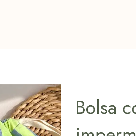
Bolsa c
imperm