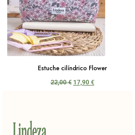
Estuche cilíndrico Flower
El
El
22,00
€
17,90
€
precio
precio
original
actual
era:
es:
22,00 €.
17,90 €.