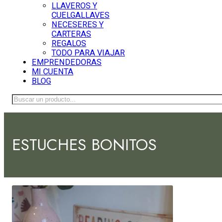
LLAVEROS Y
CUELGALLAVES
NECESERES Y
CARTERAS
REGALOS
TODO PARA VIAJAR
EMPRENDEDORAS
MI CUENTA
BLOG
Buscar
ESTUCHES BONITOS