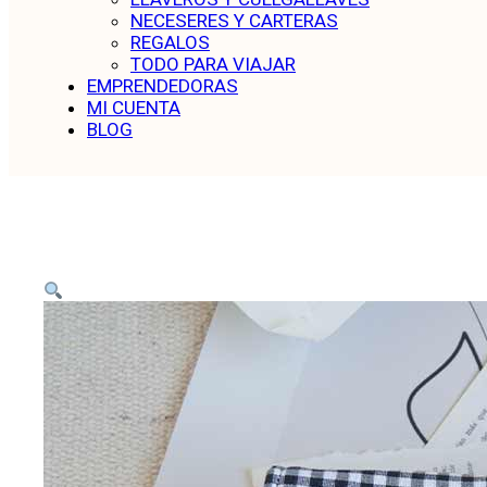
NECESERES Y CARTERAS
REGALOS
TODO PARA VIAJAR
EMPRENDEDORAS
MI CUENTA
BLOG