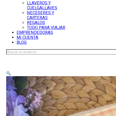
LLAVEROS Y
CUELGALLAVES
NECESERES Y
CARTERAS
REGALOS
TODO PARA VIAJAR
EMPRENDEDORAS
MI CUENTA
BLOG
Buscar