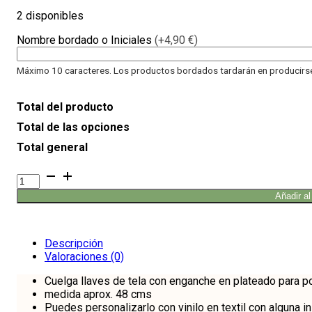
2 disponibles
Nombre bordado o Iniciales
(+4,90 €)
Máximo 10 caracteres. Los productos bordados tardarán en producirse 
Total del producto
Total de las opciones
Total general
Cuelga
llaves
Añadir al
melocotón
cantidad
Descripción
Valoraciones (0)
Cuelga llaves de tela con enganche en plateado para pode
medida aprox. 48 cms
Puedes personalizarlo con vinilo en textil con alguna i