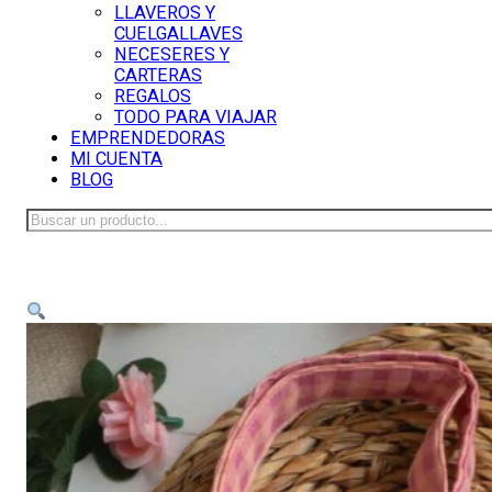
LLAVEROS Y
CUELGALLAVES
NECESERES Y
CARTERAS
REGALOS
TODO PARA VIAJAR
EMPRENDEDORAS
MI CUENTA
BLOG
Buscar