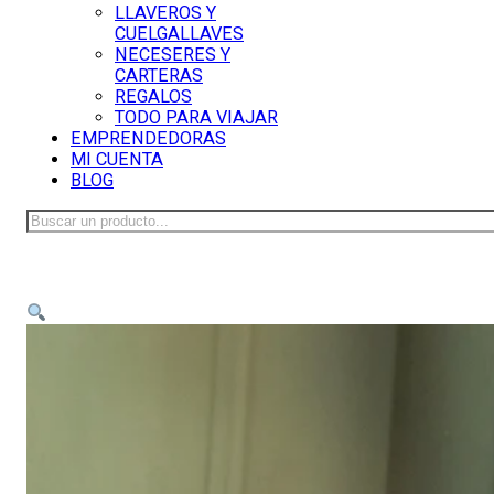
LLAVEROS Y
CUELGALLAVES
NECESERES Y
CARTERAS
REGALOS
TODO PARA VIAJAR
EMPRENDEDORAS
MI CUENTA
BLOG
Buscar