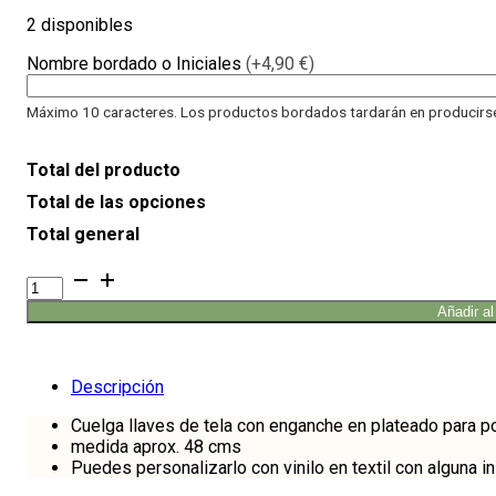
2 disponibles
Nombre bordado o Iniciales
(+4,90 €)
Máximo 10 caracteres. Los productos bordados tardarán en producirse 
Total del producto
Total de las opciones
Total general
Cuelga
llaves
Añadir al
Lanyard
Frambuesa
cantidad
Descripción
Cuelga llaves de tela con enganche en plateado para pode
medida aprox. 48 cms
Puedes personalizarlo con vinilo en textil con alguna i