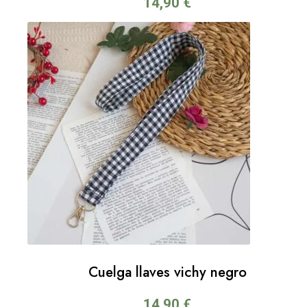
14,90
€
Cuelga llaves vichy negro
14,90
€