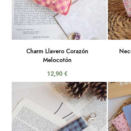
Charm Llavero Corazón
Nece
Melocotón
12,90
€