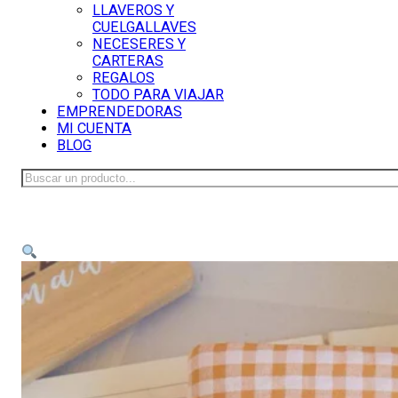
LLAVEROS Y
CUELGALLAVES
NECESERES Y
CARTERAS
REGALOS
TODO PARA VIAJAR
EMPRENDEDORAS
MI CUENTA
BLOG
Buscar