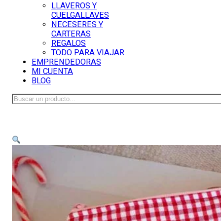
LLAVEROS Y
CUELGALLAVES
NECESERES Y
CARTERAS
REGALOS
TODO PARA VIAJAR
EMPRENDEDORAS
MI CUENTA
BLOG
Buscar