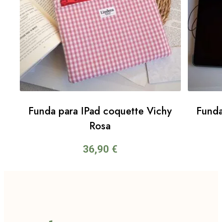
Funda para IPad coquette Vichy
Funda
Rosa
36,90
€