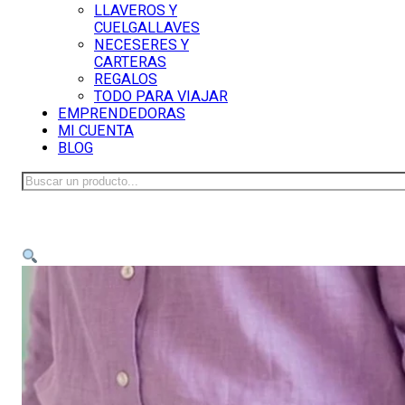
LLAVEROS Y
CUELGALLAVES
NECESERES Y
CARTERAS
REGALOS
TODO PARA VIAJAR
EMPRENDEDORAS
MI CUENTA
BLOG
Buscar