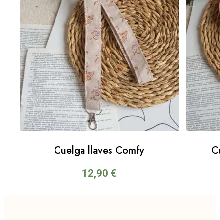
Cuelga llaves Comfy
C
12,90
€