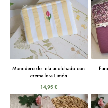
Monedero de tela acolchado con
Fund
cremallera Limón
14,95
€