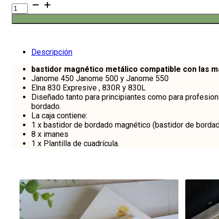
Bastidor
magnético
(140mm
x
140mm)
cantidad
Descripción
bastidor magnético metálico compatible con las m
Janome 450 Janome 500 y Janome 550
Elna 830 Expresive , 830R y 830L
Diseñado tanto para principiantes como para profesionale
bordado.
La caja contiene:
1 x bastidor de bordado magnético (bastidor de bordad
8 x imanes
1 x Plantilla de cuadrícula.