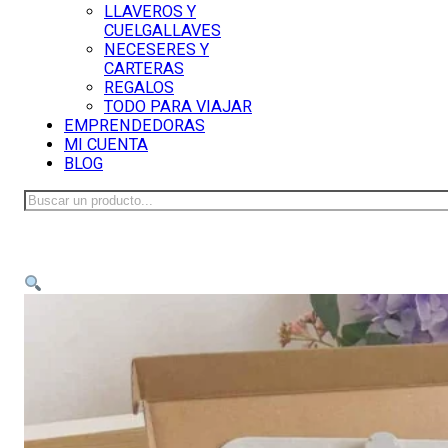
LLAVEROS Y
CUELGALLAVES
NECESERES Y
CARTERAS
REGALOS
TODO PARA VIAJAR
EMPRENDEDORAS
MI CUENTA
BLOG
Buscar