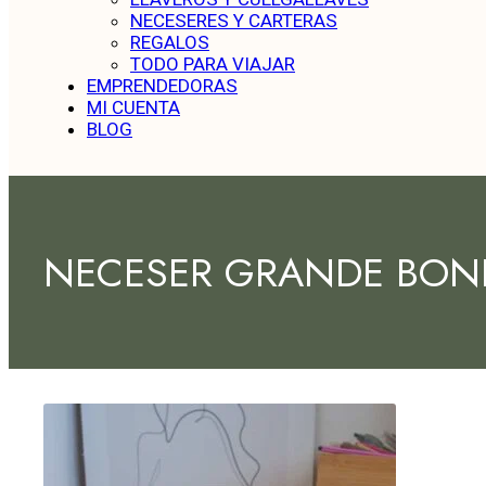
NECESERES Y CARTERAS
REGALOS
TODO PARA VIAJAR
EMPRENDEDORAS
MI CUENTA
BLOG
NECESER GRANDE BON