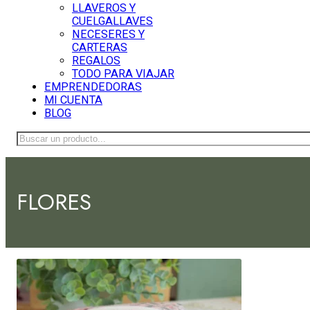
LLAVEROS Y
CUELGALLAVES
NECESERES Y
CARTERAS
REGALOS
TODO PARA VIAJAR
EMPRENDEDORAS
MI CUENTA
BLOG
Buscar
FLORES