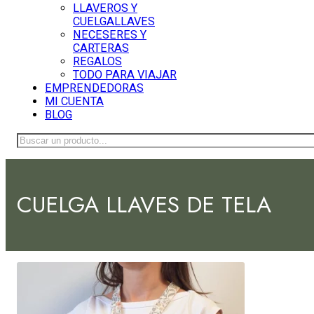
LLAVEROS Y
CUELGALLAVES
NECESERES Y
CARTERAS
REGALOS
TODO PARA VIAJAR
EMPRENDEDORAS
MI CUENTA
BLOG
Buscar
CUELGA LLAVES DE TELA