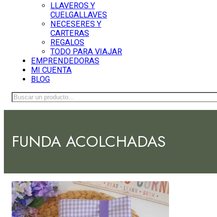
LLAVEROS Y
CUELGALLAVES
NECESERES Y
CARTERAS
REGALOS
TODO PARA VIAJAR
EMPRENDEDORAS
MI CUENTA
BLOG
Buscar
FUNDA ACOLCHADAS