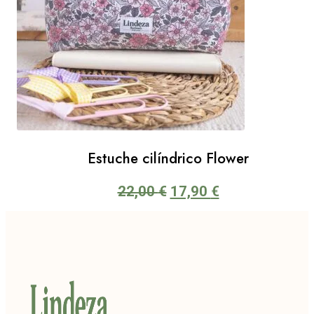
Estuche cilíndrico Flower
El
El
22,00
€
17,90
€
precio
precio
original
actual
era:
es:
22,00 €.
17,90 €.