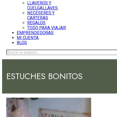
LLAVEROS Y
CUELGALLAVES
NECESERES Y
CARTERAS
REGALOS
TODO PARA VIAJAR
EMPRENDEDORAS
MI CUENTA
BLOG
Buscar
ESTUCHES BONITOS